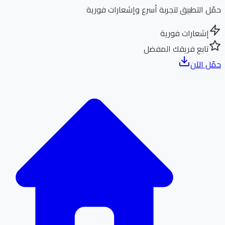
ل التطبيق لتجربة أسرع وإشعارات فورية
إشعارات فورية
تابع فريقك المفضل
ل الآن
الر