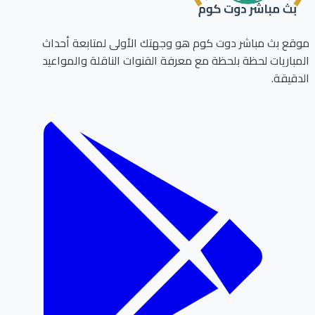
ع بث مباشر دوت كوم هو وجهتك الأولى لمتابعة أحداث
باريات لحظة بلحظة مع معرفة القنوات الناقلة والمواعيد
قيقة.