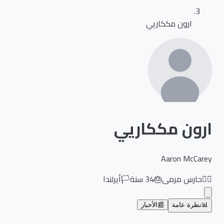
ارون مككاريي
ارون مككاريي
Aaron McCarey
🏃‍♂️
حارس مرمى
🎂
34
سنة
🏳️
أيرلندا
📊
نظرة عامة
📰
الأخبار