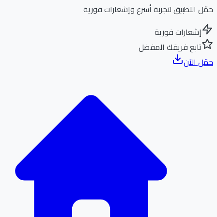
ل التطبيق لتجربة أسرع وإشعارات فورية
إشعارات فورية
تابع فريقك المفضل
ل الآن
الر