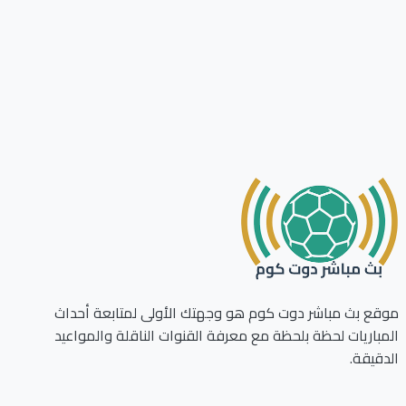
ع بث مباشر دوت كوم هو وجهتك الأولى لمتابعة أحداث
باريات لحظة بلحظة مع معرفة القنوات الناقلة والمواعيد
قيقة.