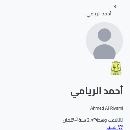
أحمد الريامي
أحمد الريامي
Ahmed Al Riyami
🏃‍♂️
لاعب وسط
🎂
27
سنة
🏳️
عُمان
🏆
السيب