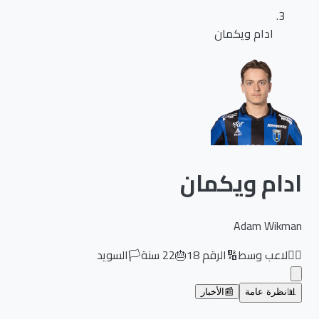
ادام ويكمان
ادام ويكمان
Adam Wikman
🏃‍♂️
لاعب وسط
🔢
الرقم
18
🎂
22
سنة
🏳️
السويد
📊
نظرة عامة
📰
الأخبار