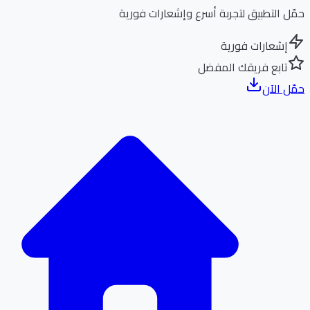
ل التطبيق لتجربة أسرع وإشعارات فورية
إشعارات فورية
تابع فريقك المفضل
ل الآن
الر