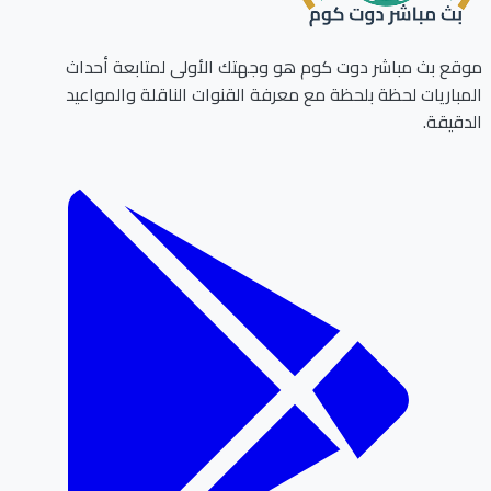
ع بث مباشر دوت كوم هو وجهتك الأولى لمتابعة أحداث
باريات لحظة بلحظة مع معرفة القنوات الناقلة والمواعيد
قيقة.