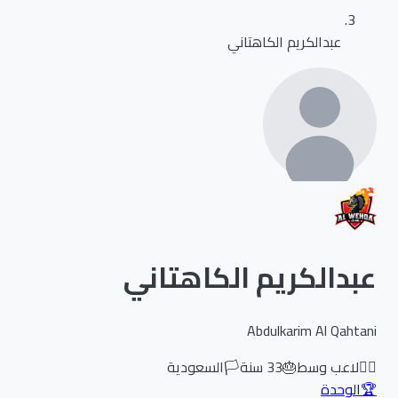
عبدالكريم الكاهتاني
عبدالكريم الكاهتاني
Abdulkarim Al Qahtani
🏃‍♂️
لاعب وسط
🎂
33
سنة
🏳️
السعودية
🏆
الوحدة