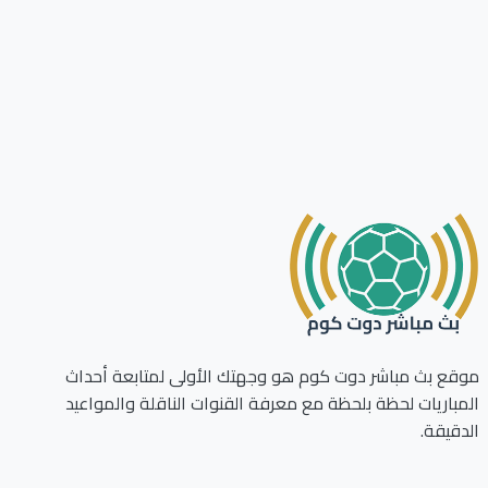
ع بث مباشر دوت كوم هو وجهتك الأولى لمتابعة أحداث
باريات لحظة بلحظة مع معرفة القنوات الناقلة والمواعيد
قيقة.