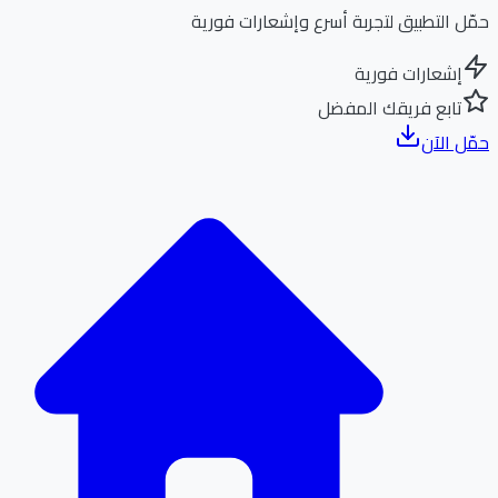
ل التطبيق لتجربة أسرع وإشعارات فورية
إشعارات فورية
تابع فريقك المفضل
ل الآن
الر