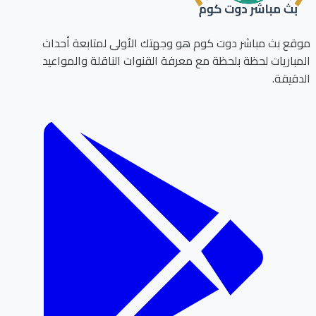
ع بث مباشر دوت كوم هو وجهتك الأولى لمتابعة أحداث
باريات لحظة بلحظة مع معرفة القنوات الناقلة والمواعيد
قيقة.