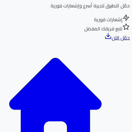
ل التطبيق لتجربة أسرع وإشعارات فورية
إشعارات فورية
تابع فريقك المفضل
ل الآن
الر