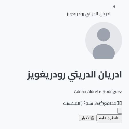
ادريان الدريتي رودريغويز
ادريان الدريتي رودريغويز
Adrián Aldrete Rodríguez
🏃‍♂️
مدافع
🎂
38
سنة
🏳️
المكسيك
📊
نظرة عامة
📰
الأخبار