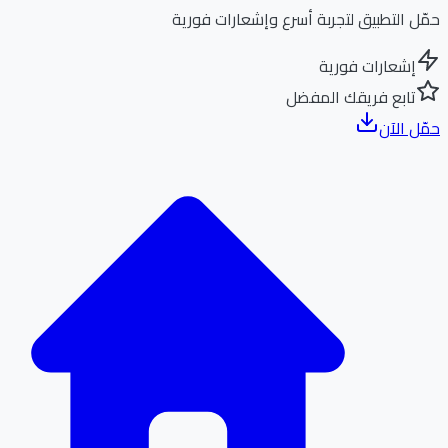
ل التطبيق لتجربة أسرع وإشعارات فورية
إشعارات فورية
تابع فريقك المفضل
ل الآن
الر