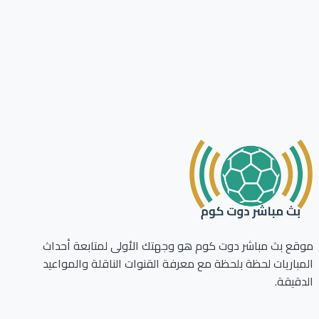
ع بث مباشر دوت كوم هو وجهتك الأولى لمتابعة أحداث
باريات لحظة بلحظة مع معرفة القنوات الناقلة والمواعيد
قيقة.