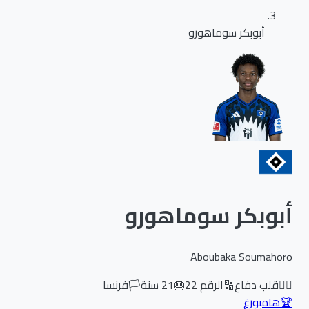
أبوبكر سوماهورو
أبوبكر سوماهورو
Aboubaka Soumahoro
🏃‍♂️
قلب دفاع
🔢
الرقم
22
🎂
21
سنة
🏳️
فرنسا
🏆
هامبورغ