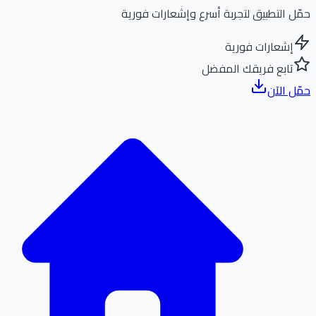
ل التطبيق لتجربة أسرع وإشعارات فورية
إشعارات فورية
تابع فريقك المفضل
ل الآن
الر