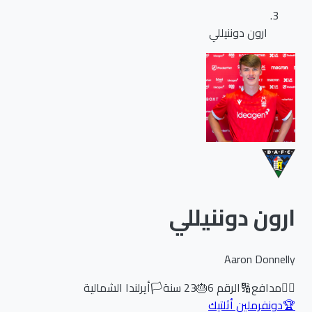
ارون دوننيللي
ارون دوننيللي
Aaron Donnelly
🏃‍♂️
مدافع
🔢
الرقم
6
🎂
23
سنة
🏳️
أيرلندا الشمالية
🏆
دونفرملين أثلتيك