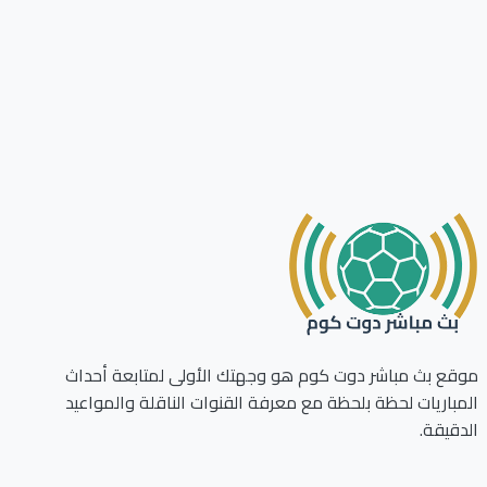
ع بث مباشر دوت كوم هو وجهتك الأولى لمتابعة أحداث
باريات لحظة بلحظة مع معرفة القنوات الناقلة والمواعيد
قيقة.