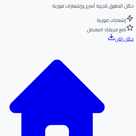
ل التطبيق لتجربة أسرع وإشعارات فورية
إشعارات فورية
تابع فريقك المفضل
ل الآن
الر