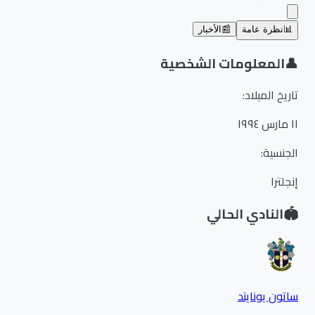
📊
نظرة عامة
📰
الأخبار
👤
المعلومات الشخصية
تاريخ الميلاد
:
١١ مارس ١٩٩٤
الجنسية
:
إنجلترا
🏟️
النادي الحالي
ساتون يونايتد