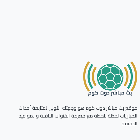
ع بث مباشر دوت كوم هو وجهتك الأولى لمتابعة أحداث
باريات لحظة بلحظة مع معرفة القنوات الناقلة والمواعيد
قيقة.