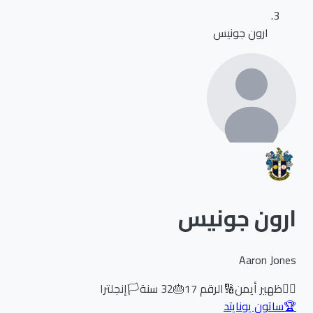
ارون جونيس
ارون جونيس
Aaron Jones
🏃‍♂️
ظهير أيمن
🔢
الرقم
17
🎂
32
سنة
🏳️
إنجلترا
🏆
ساتون يونايتد