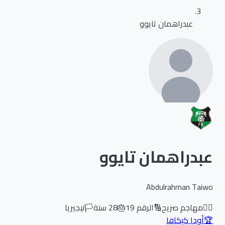
عبدراهمان تايوو
عبدراهمان تايوو
Abdulrahman Taiwo
🏃‍♂️
مهاجم صريح
🔢
الرقم
19
🎂
28
سنة
🏳️
نيجيريا
🏆
أودا كيكافا