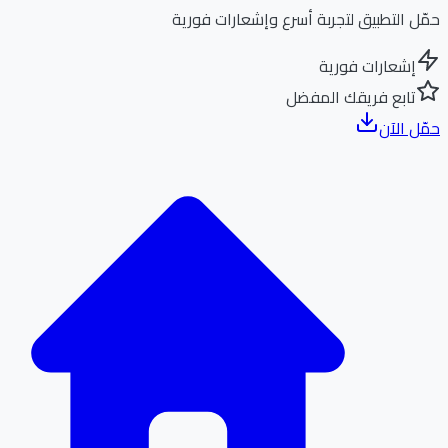
ل التطبيق لتجربة أسرع وإشعارات فورية
إشعارات فورية
تابع فريقك المفضل
ل الآن
الر