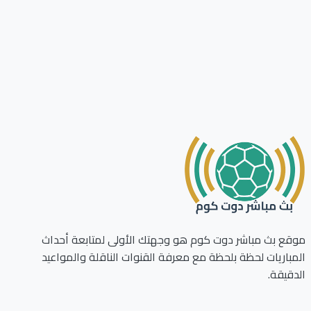
ع بث مباشر دوت كوم هو وجهتك الأولى لمتابعة أحداث
باريات لحظة بلحظة مع معرفة القنوات الناقلة والمواعيد
قيقة.