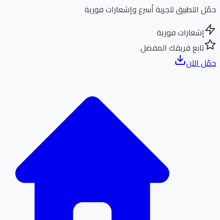
ل التطبيق لتجربة أسرع وإشعارات فورية
إشعارات فورية
تابع فريقك المفضل
ل الآن
الر