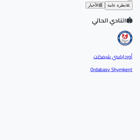
📊
نظرة عامة
📰
الأخبار
🏟️
النادي الحالي
أورداباسي شيمكنت
Ordabasy Shymkent