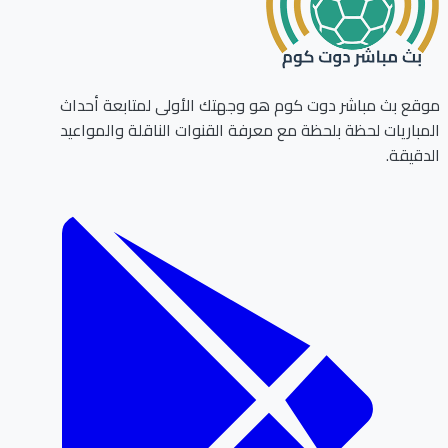
ع بث مباشر دوت كوم هو وجهتك الأولى لمتابعة أحداث
باريات لحظة بلحظة مع معرفة القنوات الناقلة والمواعيد
قيقة.