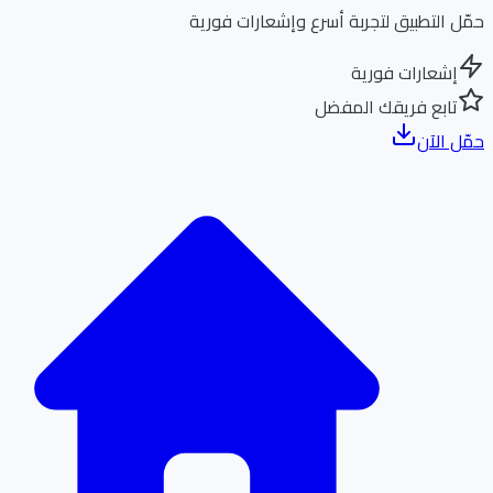
ل التطبيق لتجربة أسرع وإشعارات فورية
إشعارات فورية
تابع فريقك المفضل
ل الآن
الر