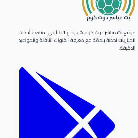
ع بث مباشر دوت كوم هو وجهتك الأولى لمتابعة أحداث
باريات لحظة بلحظة مع معرفة القنوات الناقلة والمواعيد
قيقة.