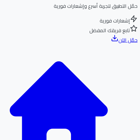
ل التطبيق لتجربة أسرع وإشعارات فورية
إشعارات فورية
تابع فريقك المفضل
ل الآن
الر