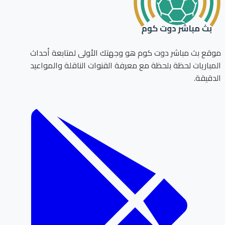
ع بث مباشر دوت كوم هو وجهتك الأولى لمتابعة أحداث
باريات لحظة بلحظة مع معرفة القنوات الناقلة والمواعيد
قيقة.