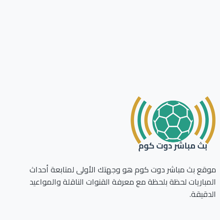
ع بث مباشر دوت كوم هو وجهتك الأولى لمتابعة أحداث
باريات لحظة بلحظة مع معرفة القنوات الناقلة والمواعيد
قيقة.