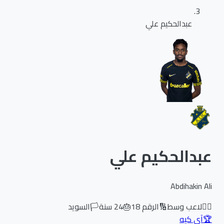
عبدالحكيم علي
عبدالحكيم علي
Abdihakin Ali
🏃‍♂️
لاعب وسط
🔢
الرقم
18
🎂
24
سنة
🏳️
السويد
🏆
آي كيه