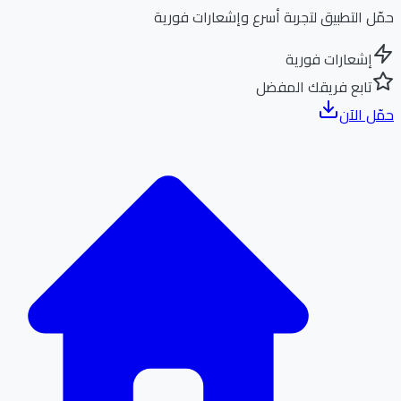
ل التطبيق لتجربة أسرع وإشعارات فورية
إشعارات فورية
تابع فريقك المفضل
ل الآن
الر