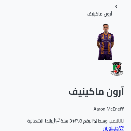
آرون ماكينيف
آرون ماكينيف
Aaron McEneff
🏃‍♂️
لاعب وسط
🔢
الرقم
8
🎂
31
سنة
🏳️
أيرلندا الشمالية
🏆
جلينتوران