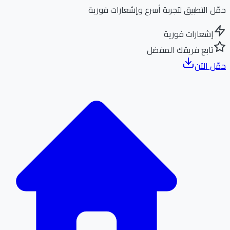
ل التطبيق لتجربة أسرع وإشعارات فورية
إشعارات فورية
تابع فريقك المفضل
ل الآن
الر