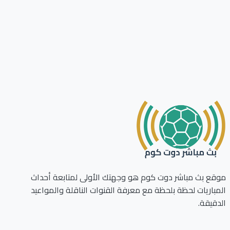
ع بث مباشر دوت كوم هو وجهتك الأولى لمتابعة أحداث
باريات لحظة بلحظة مع معرفة القنوات الناقلة والمواعيد
قيقة.