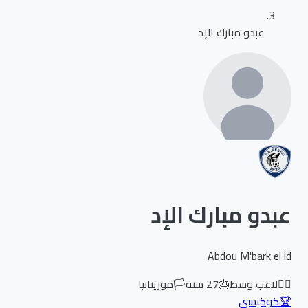
عبدو مبارك الإد
عبدو مبارك الإد
Abdou M'bark el id
🏃‍♂️
لاعب وسط
🎂
27
سنة
🏳️
موريتانيا
🏆
كوكيسي