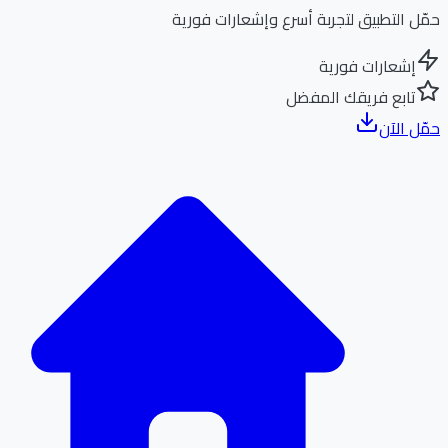
ل التطبيق لتجربة أسرع وإشعارات فورية
إشعارات فورية
تابع فريقك المفضل
ل الآن
الر