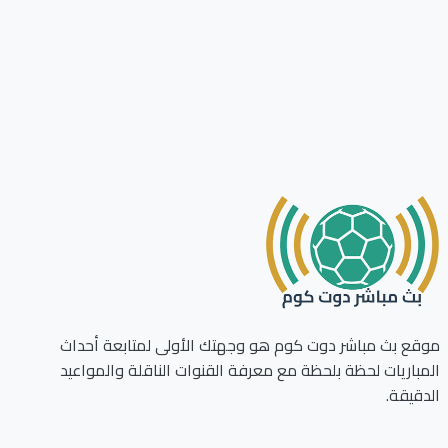
ع بث مباشر دوت كوم هو وجهتك الأولى لمتابعة أحداث
باريات لحظة بلحظة مع معرفة القنوات الناقلة والمواعيد
قيقة.