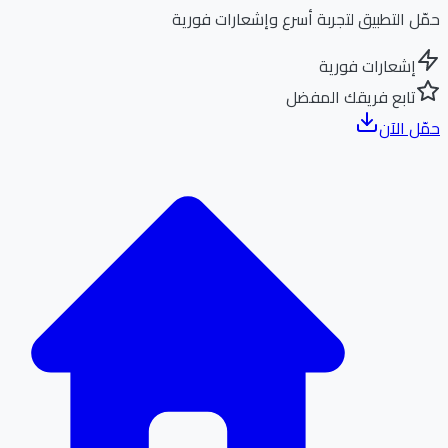
ل التطبيق لتجربة أسرع وإشعارات فورية
إشعارات فورية
تابع فريقك المفضل
ل الآن
الر