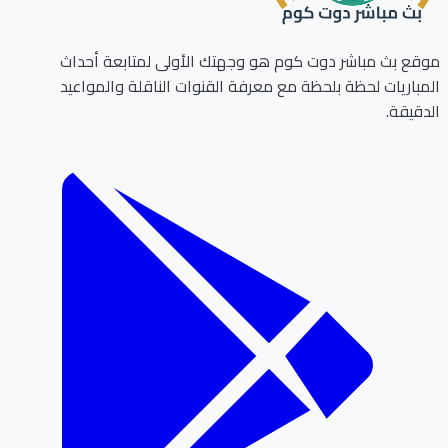
ع بث مباشر دوت كوم هو وجهتك الأولى لمتابعة أحداث
باريات لحظة بلحظة مع معرفة القنوات الناقلة والمواعيد
قيقة.