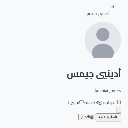
أدينيي جيمس
أدينيي جيمس
Adeniyi James
🏃‍♂️
مهاجم
🎂
33
سنة
🏳️
نيجيريا
📊
نظرة عامة
📰
الأخبار