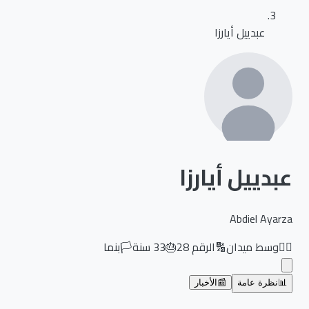
عبدييل أيارزا
عبدييل أيارزا
Abdiel Ayarza
🏃‍♂️
وسط ميدان
🔢
الرقم
28
🎂
33
سنة
🏳️
بنما
📊
نظرة عامة
📰
الأخبار