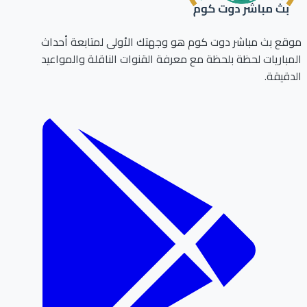
ع بث مباشر دوت كوم هو وجهتك الأولى لمتابعة أحداث
باريات لحظة بلحظة مع معرفة القنوات الناقلة والمواعيد
قيقة.