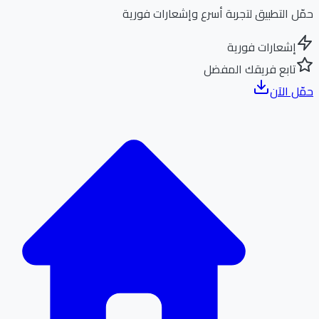
ل التطبيق لتجربة أسرع وإشعارات فورية
إشعارات فورية
تابع فريقك المفضل
ل الآن
الر