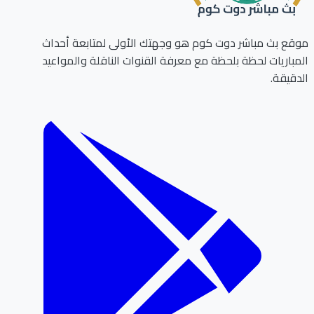
ع بث مباشر دوت كوم هو وجهتك الأولى لمتابعة أحداث
باريات لحظة بلحظة مع معرفة القنوات الناقلة والمواعيد
قيقة.