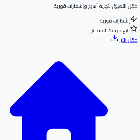
ل التطبيق لتجربة أسرع وإشعارات فورية
إشعارات فورية
تابع فريقك المفضل
ل الآن
الر