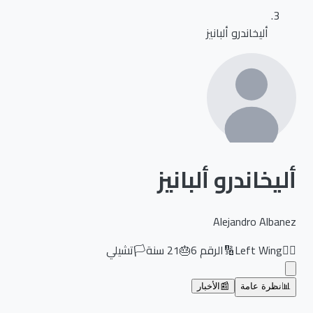
أليخاندرو ألبانيز
أليخاندرو ألبانيز
Alejandro Albanez
🏃‍♂️
Left Wing
🔢
الرقم
6
🎂
21
سنة
🏳️
تشيلي
📊
نظرة عامة
📰
الأخبار