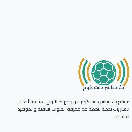
ع بث مباشر دوت كوم هو وجهتك الأولى لمتابعة أحداث
باريات لحظة بلحظة مع معرفة القنوات الناقلة والمواعيد
قيقة.