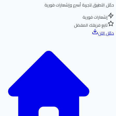
ل التطبيق لتجربة أسرع وإشعارات فورية
إشعارات فورية
تابع فريقك المفضل
ل الآن
الر