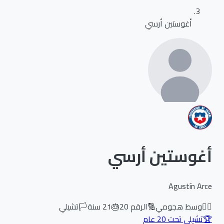
أغوستين أرسي
أغوستين أرسي
Agustín Arce
🏃‍♂️
وسط هجومي
🔢
الرقم
20
🎂
21
سنة
🏳️
تشيلي
🏆
تشيلي تحت 20 عام