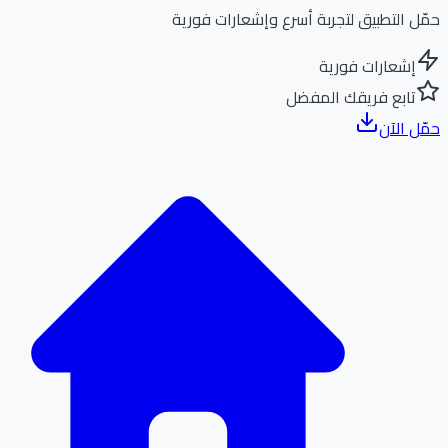
ل التطبيق لتجربة أسرع وإشعارات فورية
إشعارات فورية
تابع فريقك المفضل
ل الآن
الر