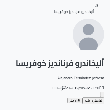
أليخاندرو فرنانديز خوفريسا
أليخاندرو فرنانديز خوفريسا
Alejandro Fernández Jofresa
🏃‍♂️
لاعب وسط
🎂
35
سنة
🏳️
إسبانيا
📊
نظرة عامة
📰
الأخبار