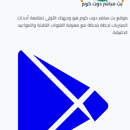
ع بث مباشر دوت كوم هو وجهتك الأولى لمتابعة أحداث
باريات لحظة بلحظة مع معرفة القنوات الناقلة والمواعيد
قيقة.