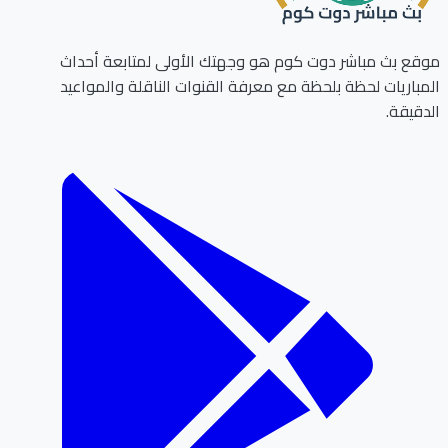
ع بث مباشر دوت كوم هو وجهتك الأولى لمتابعة أحداث
باريات لحظة بلحظة مع معرفة القنوات الناقلة والمواعيد
قيقة.