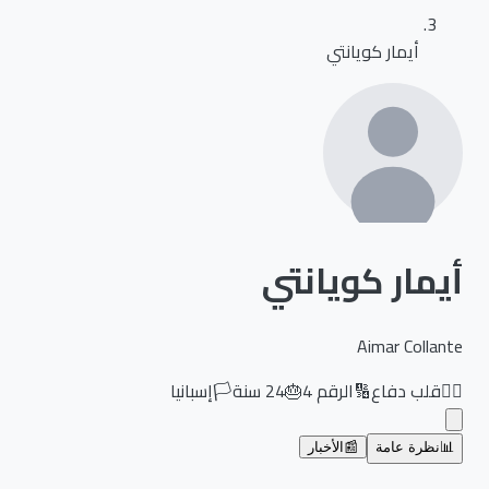
أيمار كويانتي
أيمار كويانتي
Aimar Collante
🏃‍♂️
قلب دفاع
🔢
الرقم
4
🎂
24
سنة
🏳️
إسبانيا
📊
نظرة عامة
📰
الأخبار