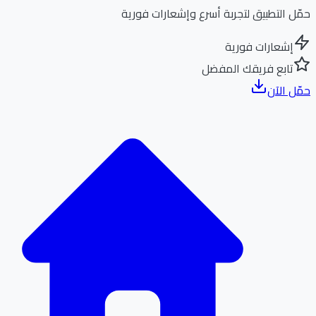
ل التطبيق لتجربة أسرع وإشعارات فورية
إشعارات فورية
تابع فريقك المفضل
ل الآن
الر