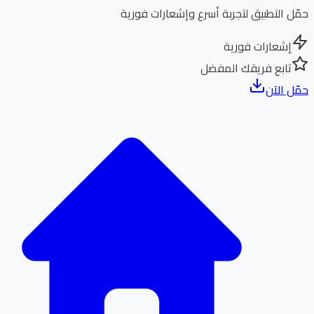
ل التطبيق لتجربة أسرع وإشعارات فورية
إشعارات فورية
تابع فريقك المفضل
ل الآن
الر