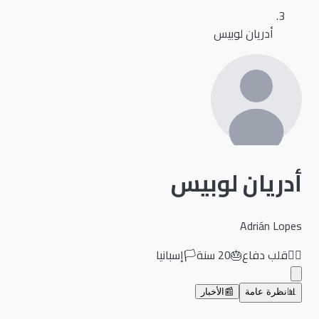
أدريان لوبيس
أدريان لوبيس
Adrián Lopes
🏃‍♂️
قلب دفاع
🎂
20
سنة
🏳️
إسبانيا
📊
نظرة عامة
📰
الأخبار