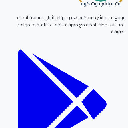
ع بث مباشر دوت كوم هو وجهتك الأولى لمتابعة أحداث
باريات لحظة بلحظة مع معرفة القنوات الناقلة والمواعيد
قيقة.