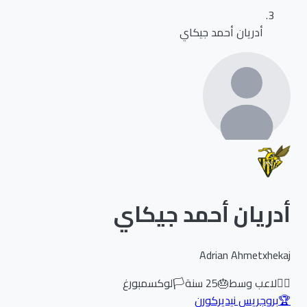
أدريان أحمد جيكاي
أدريان أحمد جيكاي
Adrian Ahmetxhekaj
🏃‍♂️
لاعب وسط
🎂
25
سنة
🏳️
لوكسمبورغ
🏆
بروجريس نيديركورن