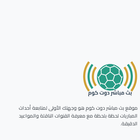
ع بث مباشر دوت كوم هو وجهتك الأولى لمتابعة أحداث
باريات لحظة بلحظة مع معرفة القنوات الناقلة والمواعيد
قيقة.