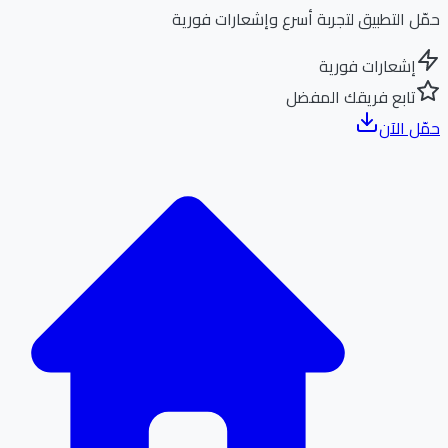
ل التطبيق لتجربة أسرع وإشعارات فورية
إشعارات فورية
تابع فريقك المفضل
ل الآن
الر