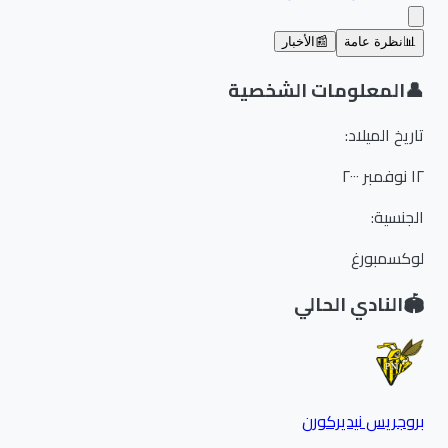
📊
نظرة عامة
📰
الأخبار
👤
المعلومات الشخصية
تاريخ الميلاد
:
١٢ نوفمبر ٢٠٠٠
الجنسية
:
لوكسمبورغ
🏟️
النادي الحالي
بروجريس نيديركورن