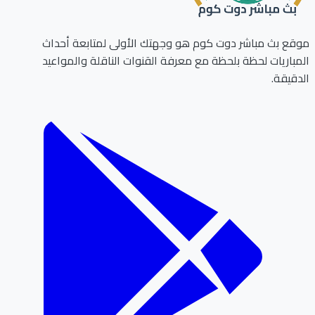
ع بث مباشر دوت كوم هو وجهتك الأولى لمتابعة أحداث
باريات لحظة بلحظة مع معرفة القنوات الناقلة والمواعيد
قيقة.