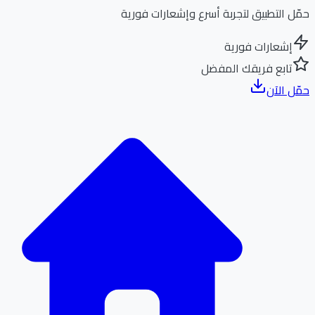
ل التطبيق لتجربة أسرع وإشعارات فورية
إشعارات فورية
تابع فريقك المفضل
ل الآن
الر