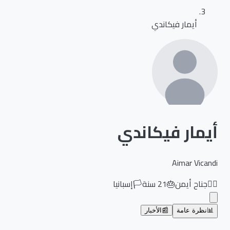
أيمار فيكاندي
أيمار فيكاندي
Aimar Vicandi
🏃‍♂️
جناح أيمن
🎂
21
سنة
🏳️
إسبانيا
📊
نظرة عامة
📰
الأخبار