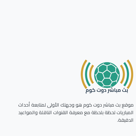
ع بث مباشر دوت كوم هو وجهتك الأولى لمتابعة أحداث
باريات لحظة بلحظة مع معرفة القنوات الناقلة والمواعيد
قيقة.