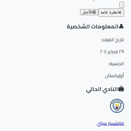
📊
نظرة عامة
📰
الأخبار
👤
المعلومات الشخصية
تاريخ الميلاد
:
٢٩ فبراير ٢٠٠٤
الجنسية
:
أوزبكستان
🏟️
النادي الحالي
مانشستر سيتي