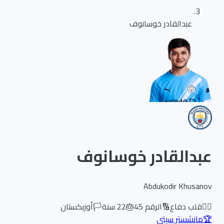
عبدالقادر خوسانوف
عبدالقادر خوسانوف
Abdukodir Khusanov
🏃‍♂️
قلب دفاع
🔢
الرقم
45
🎂
22
سنة
🏳️
أوزبكستان
🏆
مانشستر سيتي