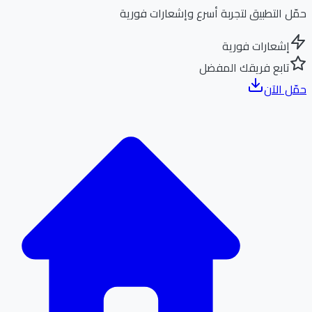
ل التطبيق لتجربة أسرع وإشعارات فورية
إشعارات فورية
تابع فريقك المفضل
ل الآن
الر