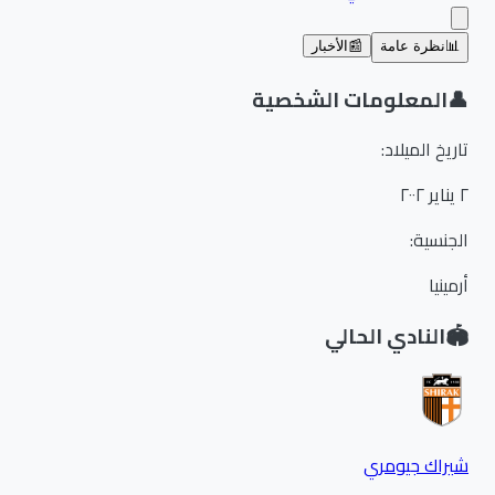
📊
نظرة عامة
📰
الأخبار
👤
المعلومات الشخصية
تاريخ الميلاد
:
٢ يناير ٢٠٠٢
الجنسية
:
أرمينيا
🏟️
النادي الحالي
شيراك جيومري