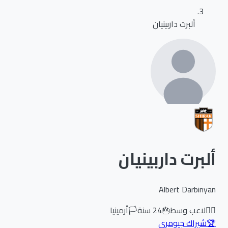
ألبرت داربينيان
ألبرت داربينيان
Albert Darbinyan
🏃‍♂️
لاعب وسط
🎂
24
سنة
🏳️
أرمينيا
🏆
شيراك جيومري