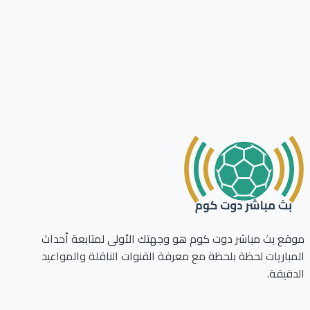
ع بث مباشر دوت كوم هو وجهتك الأولى لمتابعة أحداث
باريات لحظة بلحظة مع معرفة القنوات الناقلة والمواعيد
قيقة.