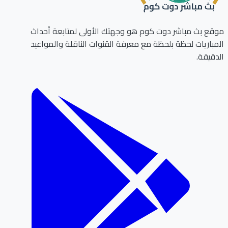
ع بث مباشر دوت كوم هو وجهتك الأولى لمتابعة أحداث
باريات لحظة بلحظة مع معرفة القنوات الناقلة والمواعيد
قيقة.