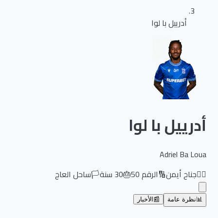
أدرييل با لوا
أدرييل با لوا
Adriel Ba Loua
🏃‍♂️
جناح أيمن
🔢
الرقم
50
🎂
30
سنة
🏳️
ساحل العاج
📊
نظرة عامة
📰
الأخبار