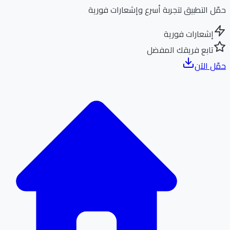
ل التطبيق لتجربة أسرع وإشعارات فورية
إشعارات فورية
تابع فريقك المفضل
ل الآن
الر