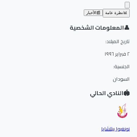
📊
نظرة عامة
📰
الأخبار
👤
المعلومات الشخصية
تاريخ الميلاد
:
٢ فبراير ١٩٩٦
الجنسية
:
السودان
🏟️
النادي الحالي
نونغبوا بيتتشايا