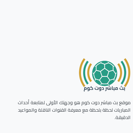
ع بث مباشر دوت كوم هو وجهتك الأولى لمتابعة أحداث
باريات لحظة بلحظة مع معرفة القنوات الناقلة والمواعيد
قيقة.