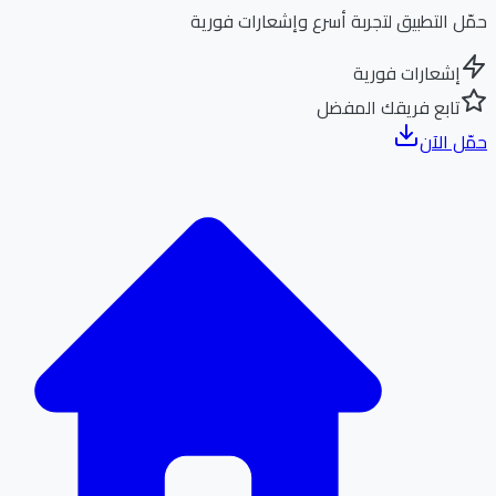
ل التطبيق لتجربة أسرع وإشعارات فورية
إشعارات فورية
تابع فريقك المفضل
ل الآن
الر