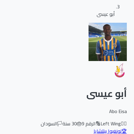
أبو عيسى
أبو عيسى
Abo Eisa
🏃‍♂️
Left Wing
🔢
الرقم
9
🎂
30
سنة
🏳️
السودان
🏆
نونغبوا بيتتشايا