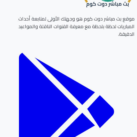
ع بث مباشر دوت كوم هو وجهتك الأولى لمتابعة أحداث
باريات لحظة بلحظة مع معرفة القنوات الناقلة والمواعيد
قيقة.