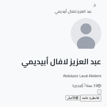
عبد العزيز لافال أبيديمي
عبد العزيز لافال أبيديمي
Abdulaziz Laval Abidemi
🎂
33
سنة
🏳️
نيجيريا
📊
نظرة عامة
📰
الأخبار