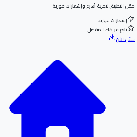
ل التطبيق لتجربة أسرع وإشعارات فورية
إشعارات فورية
تابع فريقك المفضل
ل الآن
الر