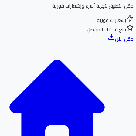
ل التطبيق لتجربة أسرع وإشعارات فورية
إشعارات فورية
تابع فريقك المفضل
ل الآن
الر