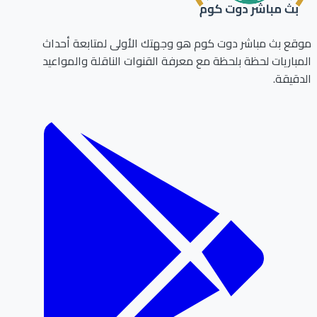
ع بث مباشر دوت كوم هو وجهتك الأولى لمتابعة أحداث
باريات لحظة بلحظة مع معرفة القنوات الناقلة والمواعيد
قيقة.