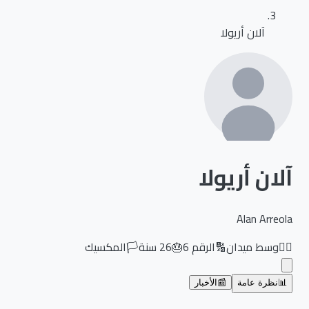
آلان أريولا
آلان أريولا
Alan Arreola
🏃‍♂️
وسط ميدان
🔢
الرقم
6
🎂
26
سنة
🏳️
المكسيك
📊
نظرة عامة
📰
الأخبار