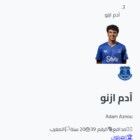
آدم ازنو
آدم ازنو
Adam Aznou
🏃‍♂️
مدافع
🔢
الرقم
39
🎂
20
سنة
🏳️
المغرب
🏆
إيفرتون