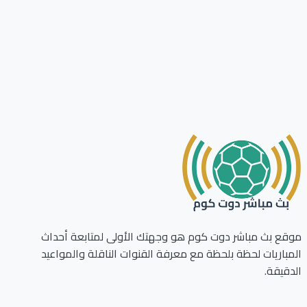
ع بث مباشر دوت كوم هو وجهتك الأولى لمتابعة أحداث
باريات لحظة بلحظة مع معرفة القنوات الناقلة والمواعيد
قيقة.