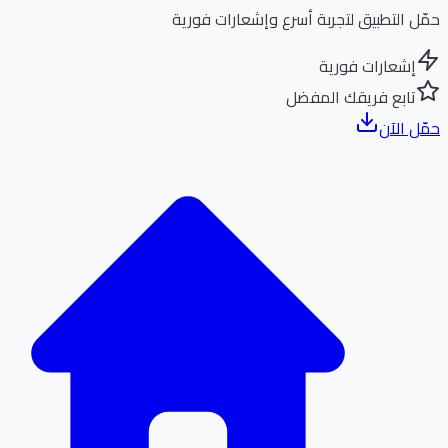
ل التطبيق لتجربة أسرع وإشعارات فورية
إشعارات فورية
تابع فريقك المفضل
ل الآن
الر