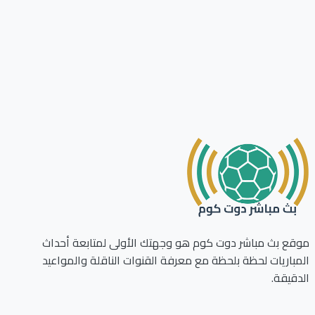
ع بث مباشر دوت كوم هو وجهتك الأولى لمتابعة أحداث
باريات لحظة بلحظة مع معرفة القنوات الناقلة والمواعيد
قيقة.