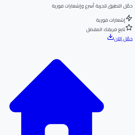
ل التطبيق لتجربة أسرع وإشعارات فورية
إشعارات فورية
تابع فريقك المفضل
ل الآن
الر