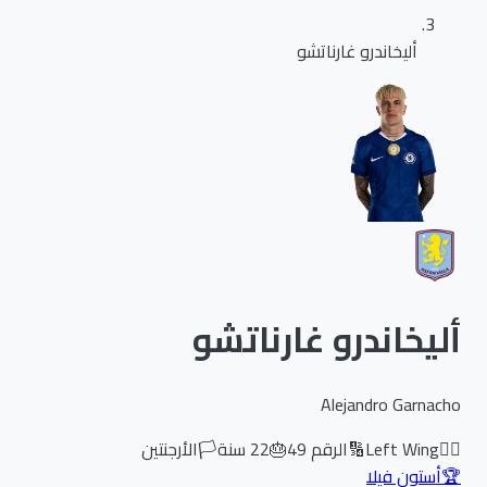
أليخاندرو غارناتشو
أليخاندرو غارناتشو
Alejandro Garnacho
🏃‍♂️
Left Wing
🔢
الرقم
49
🎂
22
سنة
🏳️
الأرجنتين
🏆
أستون فيلا