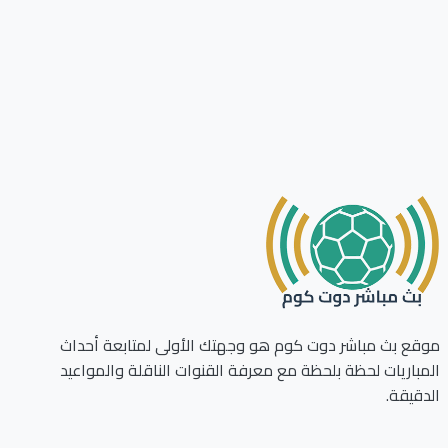
ع بث مباشر دوت كوم هو وجهتك الأولى لمتابعة أحداث
باريات لحظة بلحظة مع معرفة القنوات الناقلة والمواعيد
قيقة.