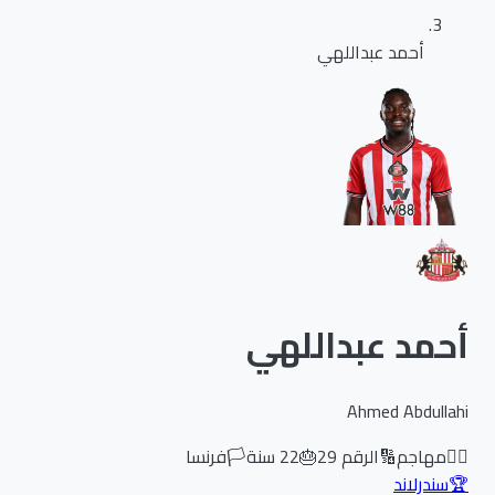
أحمد عبداللهي
أحمد عبداللهي
Ahmed Abdullahi
🏃‍♂️
مهاجم
🔢
الرقم
29
🎂
22
سنة
🏳️
فرنسا
🏆
سندرلاند