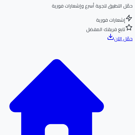
ل التطبيق لتجربة أسرع وإشعارات فورية
إشعارات فورية
تابع فريقك المفضل
ل الآن
الر