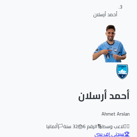
أحمد أرسلان
أحمد أرسلان
Ahmet Arslan
🏃‍♂️
لاعب وسط
🔢
الرقم
6
🎂
32
سنة
🏳️
ألمانيا
🏆
سيدني إف سي