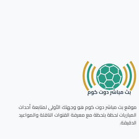
ع بث مباشر دوت كوم هو وجهتك الأولى لمتابعة أحداث
باريات لحظة بلحظة مع معرفة القنوات الناقلة والمواعيد
قيقة.