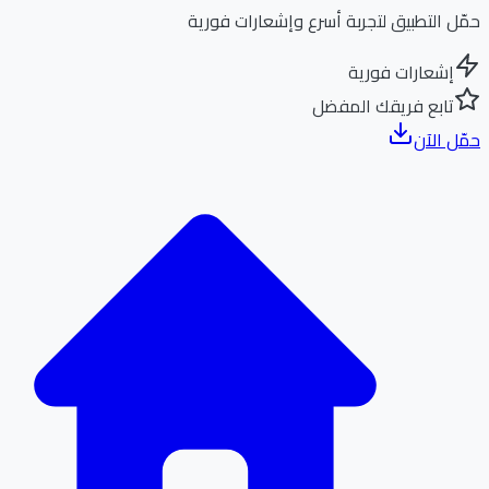
ل التطبيق لتجربة أسرع وإشعارات فورية
إشعارات فورية
تابع فريقك المفضل
ل الآن
الر