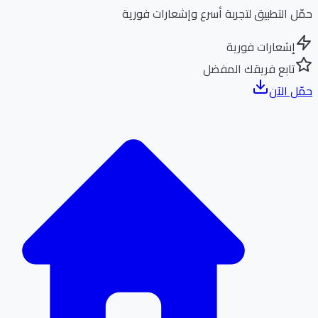
ل التطبيق لتجربة أسرع وإشعارات فورية
إشعارات فورية
تابع فريقك المفضل
ل الآن
الر