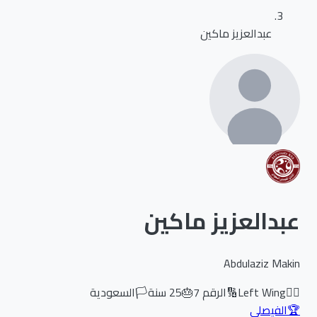
عبدالعزيز ماكين
عبدالعزيز ماكين
Abdulaziz Makin
🏃‍♂️
Left Wing
🔢
الرقم
7
🎂
25
سنة
🏳️
السعودية
🏆
الفيصلي