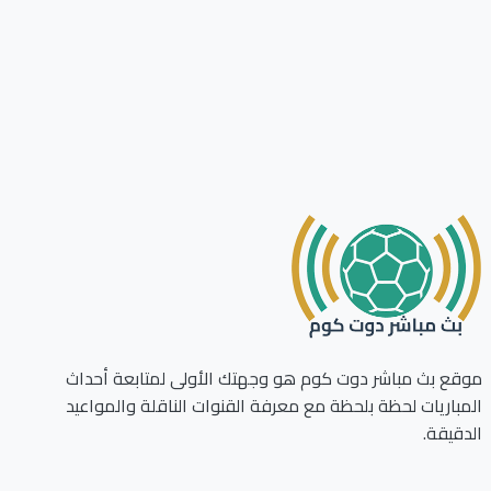
ع بث مباشر دوت كوم هو وجهتك الأولى لمتابعة أحداث
باريات لحظة بلحظة مع معرفة القنوات الناقلة والمواعيد
قيقة.