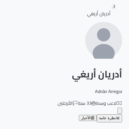
أدريان أريغي
أدريان أريغي
Adrián Arregui
🏃‍♂️
لاعب وسط
🎂
33
سنة
🏳️
الأرجنتين
📊
نظرة عامة
📰
الأخبار