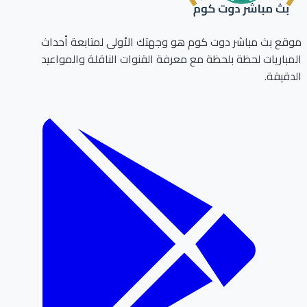
ع بث مباشر دوت كوم هو وجهتك الأولى لمتابعة أحداث
باريات لحظة بلحظة مع معرفة القنوات الناقلة والمواعيد
قيقة.