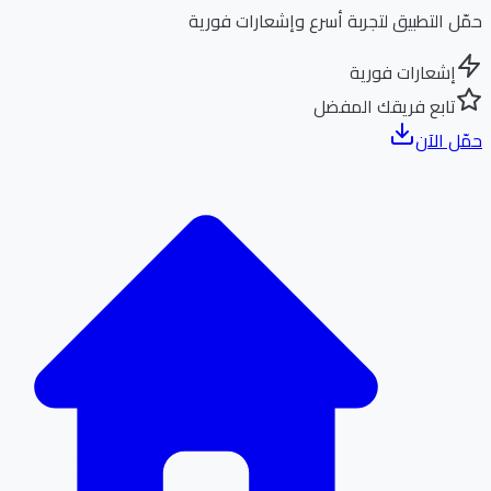
ل التطبيق لتجربة أسرع وإشعارات فورية
إشعارات فورية
تابع فريقك المفضل
ل الآن
الر