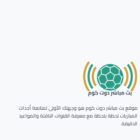
ع بث مباشر دوت كوم هو وجهتك الأولى لمتابعة أحداث
باريات لحظة بلحظة مع معرفة القنوات الناقلة والمواعيد
قيقة.