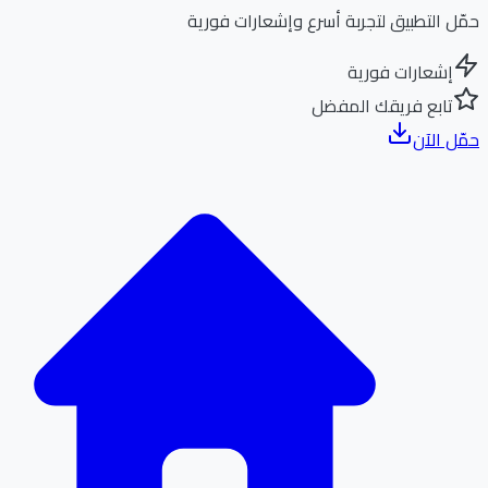
ل التطبيق لتجربة أسرع وإشعارات فورية
إشعارات فورية
تابع فريقك المفضل
ل الآن
الر