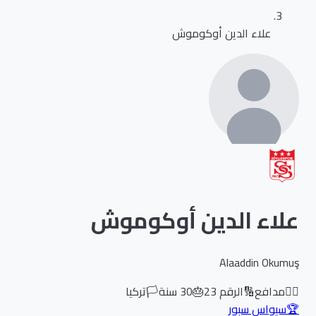
علاء الدين أوكوموش
علاء الدين أوكوموش
Alaaddin Okumuş
🏃‍♂️
مدافع
🔢
الرقم
23
🎂
30
سنة
🏳️
تركيا
🏆
سيواس سبور