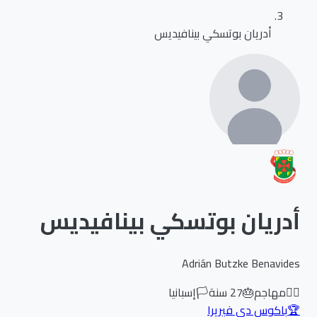
أدريان بوتسكي بينافيديس
أدريان بوتسكي بينافيديس
Adrián Butzke Benavides
🏃‍♂️
مهاجم
🎂
27
سنة
🏳️
إسبانيا
🏆
باكوس دي فيريرا