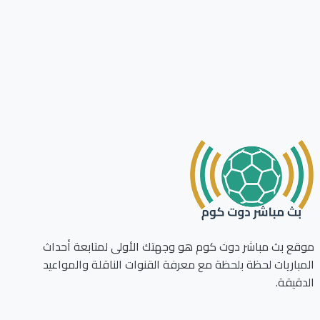
ع بث مباشر دوت كوم هو وجهتك الأولى لمتابعة أحداث
باريات لحظة بلحظة مع معرفة القنوات الناقلة والمواعيد
قيقة.