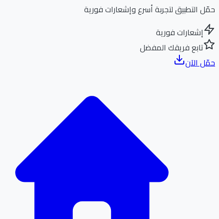
ل التطبيق لتجربة أسرع وإشعارات فورية
إشعارات فورية
تابع فريقك المفضل
ل الآن
الر