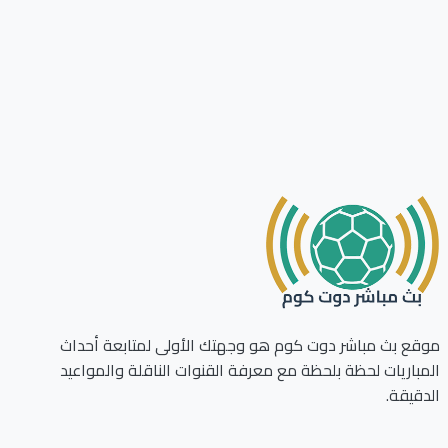
ع بث مباشر دوت كوم هو وجهتك الأولى لمتابعة أحداث
باريات لحظة بلحظة مع معرفة القنوات الناقلة والمواعيد
قيقة.