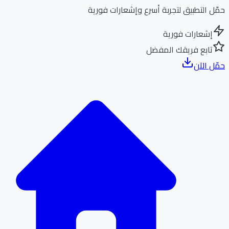
ل التطبيق لتجربة أسرع وإشعارات فورية
إشعارات فورية
تابع فريقك المفضل
ل الآن
الر