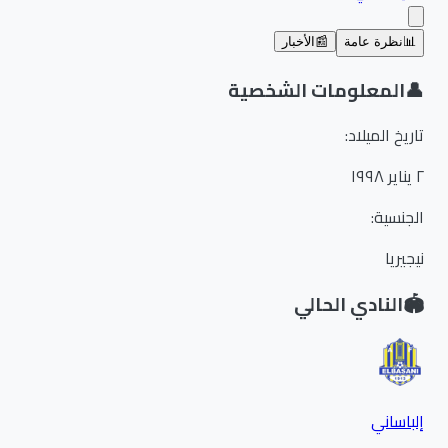
📊
نظرة عامة
📰
الأخبار
👤
المعلومات الشخصية
تاريخ الميلاد
:
٢ يناير ١٩٩٨
الجنسية
:
نيجيريا
🏟️
النادي الحالي
إلباساني