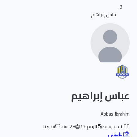
عباس إبراهيم
عباس إبراهيم
Abbas Ibrahim
🏃‍♂️
لاعب وسط
🔢
الرقم
17
🎂
28
سنة
🏳️
نيجيريا
🏆
إلباساني