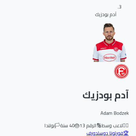
آدم بودزيك
آدم بودزيك
Adam Bodzek
🏃‍♂️
لاعب وسط
🔢
الرقم
13
🎂
40
سنة
🏳️
بولندا
🏆
فورتونا دوسلدورف