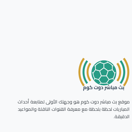
ع بث مباشر دوت كوم هو وجهتك الأولى لمتابعة أحداث
باريات لحظة بلحظة مع معرفة القنوات الناقلة والمواعيد
قيقة.