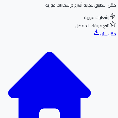
ل التطبيق لتجربة أسرع وإشعارات فورية
إشعارات فورية
تابع فريقك المفضل
ل الآن
الر