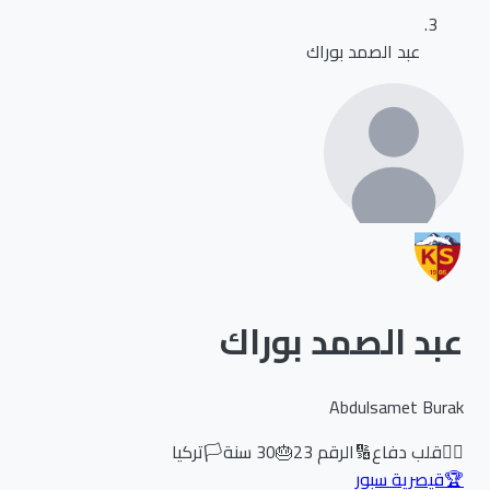
عبد الصمد بوراك
عبد الصمد بوراك
Abdulsamet Burak
🏃‍♂️
قلب دفاع
🔢
الرقم
23
🎂
30
سنة
🏳️
تركيا
🏆
قيصرية سبور