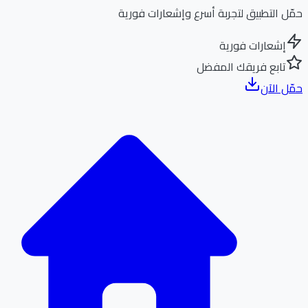
ل التطبيق لتجربة أسرع وإشعارات فورية
إشعارات فورية
تابع فريقك المفضل
ل الآن
الر