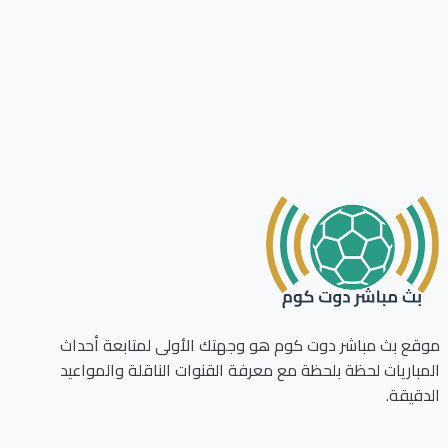
ع بث مباشر دوت كوم هو وجهتك الأولى لمتابعة أحداث
باريات لحظة بلحظة مع معرفة القنوات الناقلة والمواعيد
قيقة.