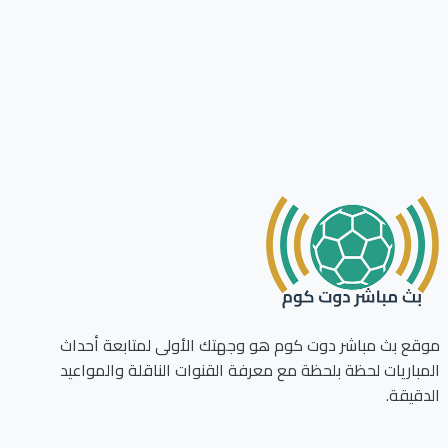
ع بث مباشر دوت كوم هو وجهتك الأولى لمتابعة أحداث
باريات لحظة بلحظة مع معرفة القنوات الناقلة والمواعيد
قيقة.