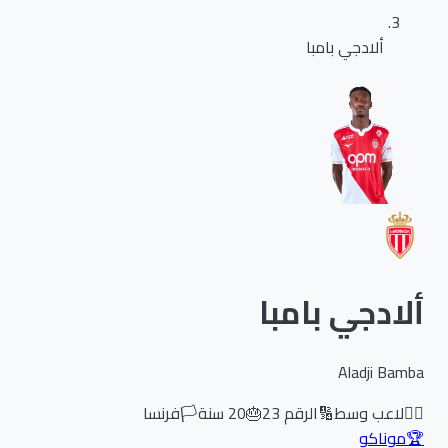
ألادجي بامبا
ألادجي بامبا
Aladji Bamba
🏃‍♂️
لاعب وسط
🔢
الرقم
23
🎂
20
سنة
🏳️
فرنسا
🏆
موناكو