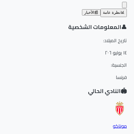
📊
نظرة عامة
📰
الأخبار
👤
المعلومات الشخصية
تاريخ الميلاد
:
١٤ يوليو ٢٠٠٦
الجنسية
:
فرنسا
🏟️
النادي الحالي
موناكو