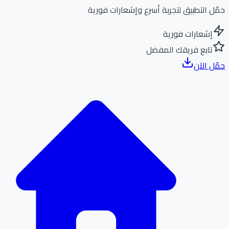
ل التطبيق لتجربة أسرع وإشعارات فورية
إشعارات فورية
تابع فريقك المفضل
ل الآن
الر