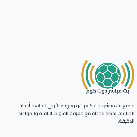
ع بث مباشر دوت كوم هو وجهتك الأولى لمتابعة أحداث
باريات لحظة بلحظة مع معرفة القنوات الناقلة والمواعيد
قيقة.