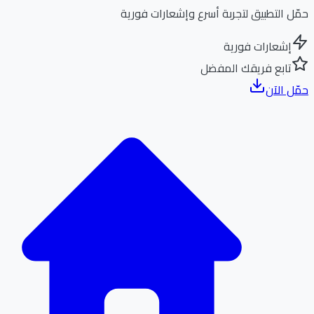
ل التطبيق لتجربة أسرع وإشعارات فورية
إشعارات فورية
تابع فريقك المفضل
ل الآن
الر