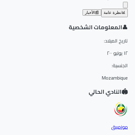
📊
نظرة عامة
📰
الأخبار
👤
المعلومات الشخصية
تاريخ الميلاد
:
١٢ يوليو ٢٠٠٠
الجنسية
:
Mozambique
🏟️
النادي الحالي
موزمبيق