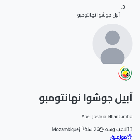
آبيل جوشوا نهانتومبو
آبيل جوشوا نهانتومبو
Abel Joshua Nhantumbo
🏃‍♂️
لاعب وسط
🎂
26
سنة
🏳️
Mozambique
🏆
موزمبيق