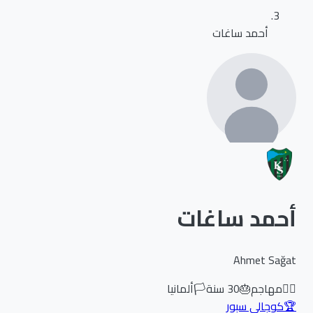
أحمد ساغات
أحمد ساغات
Ahmet Sağat
🏃‍♂️
مهاجم
🎂
30
سنة
🏳️
ألمانيا
🏆
كوجالي سبور