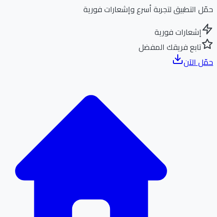
ل التطبيق لتجربة أسرع وإشعارات فورية
إشعارات فورية
تابع فريقك المفضل
ل الآن
الر