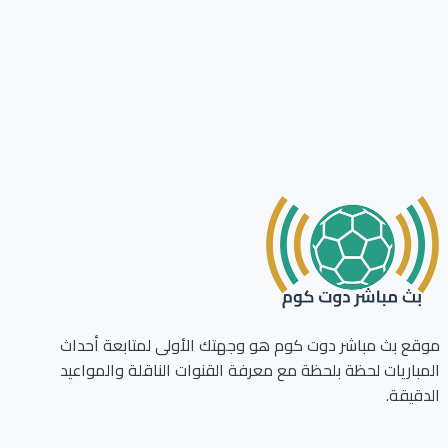
ع بث مباشر دوت كوم هو وجهتك الأولى لمتابعة أحداث
باريات لحظة بلحظة مع معرفة القنوات الناقلة والمواعيد
قيقة.