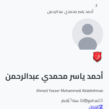
أحمد ياسر محمدي عبدالرحمن
أحمد ياسر محمدي عبدالرحمن
Ahmed Yasser Mohammedi Abdelrehman
🏃‍♂️
مدافع
🎂
32
سنة
🏳️
قطر
🏆
الدحيل