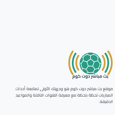
ع بث مباشر دوت كوم هو وجهتك الأولى لمتابعة أحداث
باريات لحظة بلحظة مع معرفة القنوات الناقلة والمواعيد
قيقة.