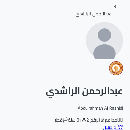
عبدالرحمن الراشدي
عبدالرحمن الراشدي
Abdulrahman Al Rashidi
🏃‍♂️
مدافع
🔢
الرقم
2
🎂
31
سنة
🏳️
قطر
🏆
أم صلال