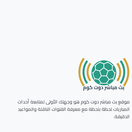
ع بث مباشر دوت كوم هو وجهتك الأولى لمتابعة أحداث
باريات لحظة بلحظة مع معرفة القنوات الناقلة والمواعيد
قيقة.