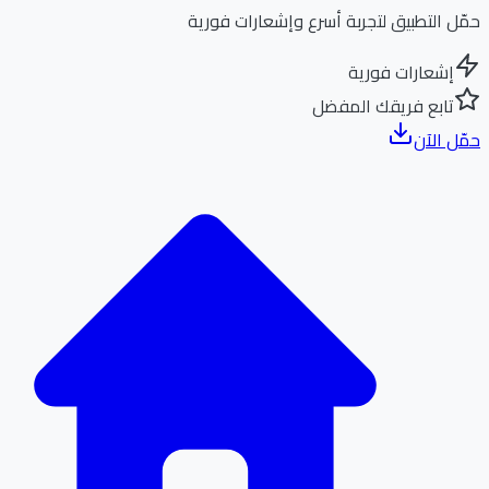
ل التطبيق لتجربة أسرع وإشعارات فورية
إشعارات فورية
تابع فريقك المفضل
ل الآن
الر