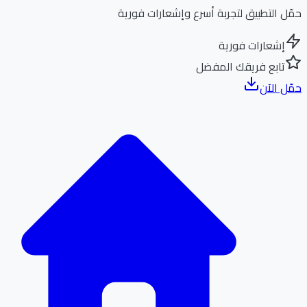
ل التطبيق لتجربة أسرع وإشعارات فورية
إشعارات فورية
تابع فريقك المفضل
ل الآن
الر