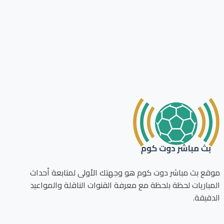
ع بث مباشر دوت كوم هو وجهتك الأولى لمتابعة أحداث
باريات لحظة بلحظة مع معرفة القنوات الناقلة والمواعيد
قيقة.