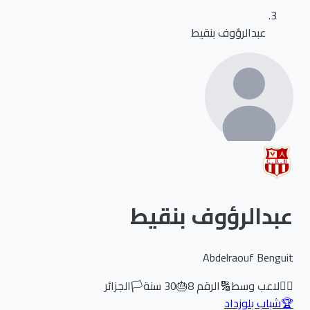
عبدالرؤوف بنقيط
عبدالرؤوف بنقيط
Abdelraouf Benguit
🏃‍♂️
لاعب وسط
🔢
الرقم
8
🎂
30
سنة
🏳️
الجزائر
🏆
شباب بلوزداد