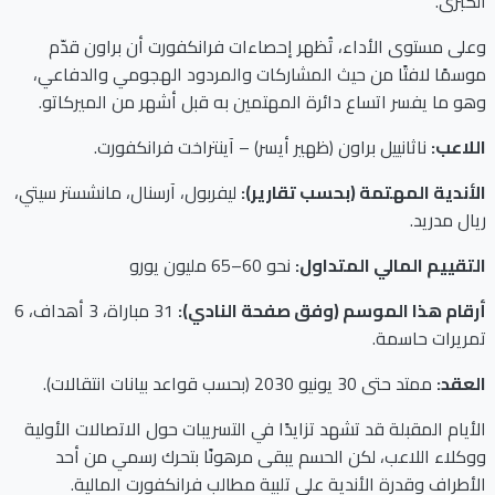
الكبرى.
وعلى مستوى الأداء، تُظهر إحصاءات فرانكفورت أن براون قدّم
موسمًا لافتًا من حيث المشاركات والمردود الهجومي والدفاعي،
وهو ما يفسر اتساع دائرة المهتمين به قبل أشهر من الميركاتو.
اللاعب:
ناثانييل براون (ظهير أيسر) – آينتراخت فرانكفورت.
الأندية المهتمة (بحسب تقارير):
ليفربول، آرسنال، مانشستر سيتي،
ريال مدريد.
التقييم المالي المتداول:
نحو 60–65 مليون يورو
أرقام هذا الموسم (وفق صفحة النادي):
31 مباراة، 3 أهداف، 6
تمريرات حاسمة.
العقد:
ممتد حتى 30 يونيو 2030 (بحسب قواعد بيانات انتقالات).
الأيام المقبلة قد تشهد تزايدًا في التسريبات حول الاتصالات الأولية
ووكلاء اللاعب، لكن الحسم يبقى مرهونًا بتحرك رسمي من أحد
الأطراف وقدرة الأندية على تلبية مطالب فرانكفورت المالية.