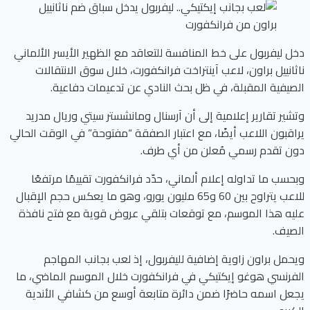
دخل ليفربول على خط المنافسة للتعاقد مع الظهير الأيسر الألماني
ناثانييل براون، لاعب آينتراخت فرانكفورت، خلال سوق الانتقالات
الصيفية المقبلة، في ظل بحث النادي عن تدعيمات دفاعية.
وتشير تقارير إعلامية إلى أن آرسنال ومانشستر سيتي وريال مدريد
يراقبون اللاعب أيضًا، مع اعتبار الصفقة “مفتوحة” في الوقت الحالي
دون تقدم رسمي مُعلن من أي طرف.
وبحسب ما تداوله إعلام ألماني، حدّد فرانكفورت تقييمًا مرتفعًا
للاعب يتراوح بين 60 و65 مليون يورو، وهو ما يعكس حجم الإقبال
عليه هذا الموسم، مع توقعات بتلقي عروض قوية مع فتح نافذة
الصيف.
ويحمل براون زاوية إضافية لليفربول، إذ لعب بجانب المهاجم
الفرنسي هوغو إيكتيكي في فرانكفورت خلال الموسم الماضي، ما
يجعل اسمه حاضرًا ضمن دائرة متابعة أوسع من كشافي الأندية