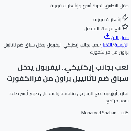
حمّل التطبيق لتجربة أسرع وإشعارات فورية
إشعارات فورية
تابع فريقك المفضل
حمّل الآن
الرئيسية
/
الأخبار
/
لعب بجانب إيكتيكي.. ليفربول يدخل سباق ضم ناثانييل
براون من فرانكفورت
لعب بجانب إيكتيكي.. ليفربول يدخل
سباق ضم ناثانييل براون من فرانكفورت
تقارير أوروبية تضع الريدز في منافسة رباعية على ظهير أيسر صاعد
بسعر مرتفع.
كتب -
Mohamed Shaban