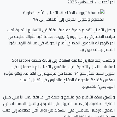
آخر تحديث: 7 أغسطس 2026
واصل الأهلي تقديم صورة دفاعية لافتة في الأسابيع الأخيرة تحت
قيادة الدنماركي ياس (جيس) ثوروب، بعدما خرج بشباك نظيفة في
آخر ظهور له بالدوري المصري أمام الجونة، في مباراة انتهت بفوز
الأحمر بهدف دون رد.
وبحسب رصد تقارير إعلامية استندت إلى بيانات منصة Sofascore
لمباريات الأهلي الأخيرة، فإن منافسي الأهلي لم ينجحوا إلا في
تحويل نسبة تُقدَّر بنحو
4%
فقط من فرصهم إلى أهداف، وهو مؤشر
يعكس كفاءة منظومة الدفاع والحارس في تقليل “العائد
التهديفي” للخصوم.
وتتسق هذه الأرقام مع ملامح واضحة في طريقة لعب الأهلي خلال
الفترة الماضية، إذ يعتمد الفريق على التمركز، وتقليل المساحات في
العمق، وإجبار المنافس على التسديد من زوايا أقل خطورة، إلى جانب
سرعة التحول عند افتكاك الكرة.