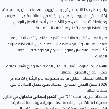
ولا ينفصل هذا النهج عن توجهات ثوروب المعلنة منذ توليه المهمة،
إذ تحدث في ظهوره الرسمي عن رغبته في المنافسة على البطولات
ومواصلة تقاليد النادي، مع التأكيد على أهمية العمل اليومي
والانضباط للوصول لأعلى مستويات الاستمرارية.
في المقابل، تبقى فعالية هذا “الدرع الدفاعي” تحت الاختبار مع
ضغط المباريات وتتابعها، خاصة أن الحفاظ على شباك نظيفة يرتبط
أيضًا بحدة المنافسين وتنوع أساليبهم الهجومية في الجولات
المقبلة.
بالنسبة لآخر مباراة: الأهلي فاز على الجونة
1-0
وخرج بشباك نظيفة
ضمن الدوري المصري الممتاز.
المباراة المقبلة: الأهلي يواجه
سموحة
يوم
الإثنين 23 فبراير
2026
ضمن الدوري المصري الممتاز، وفق جدول المباريات على
منصات النتائج.
ملاحظة تحريرية: نسبة “4%” هي
تقدير إحصائي متداول
في تقارير
صحفية اعتمادًا على بيانات متابعة المباريات، وقد تختلف طريقة
احتسابه بين “فرص محققة/تسديدات على المرمى/إجمالي