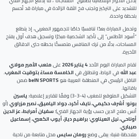
يدخل الأدوار الإقصائية بطموح “المفاجأة”، ما يدفع الجهاز الفني
للتشديد على التركيز وتجنب فخ الثقة الزائدة في مباراة قد تُحسم
بلحظة واحدة.
وتحمل المباراة بعدًا تنافسيًا خاصًا للجمهور المغربي، إذ يتطلع
“أسود الأطلس” إلى تأكيد الشخصية مبكرًا وتسجيل هدف أول يفتح
المساحات، بدلًا من ترك المنافس متمسكًا بخطته حتى الدقائق
الأخيرة.
تقام المباراة اليوم الأحد
4 يناير 2026
على
ملعب الأمير مولاي
عبد الله
في الرباط، وتنطلق في
الخامسة مساءً بتوقيت المغرب
.
الناقل الرئيسي في المنطقة العربية هو
beIN SPORTS
ضمن
باقاتها.
التشكيل المتوقع للمغرب (4-3-3) وفقًا لتقارير إعلامية:
ياسين
بونو
؛
أشرف حكيمي، نايف أكرد، جواد الياميق، نصير مزراوي
(أو
أنس صلاح الدين حسب رؤية الجهاز الفني)؛
سفيان أمرابط، عز الدين
أوناحي، نيل العيناوي
؛
براهيم دياز، أيوب الكعبي، إسماعيل
صيباري
.
ملاحظة فنية: يبقى وضع
رومان سايس
محل متابعة من ناحية